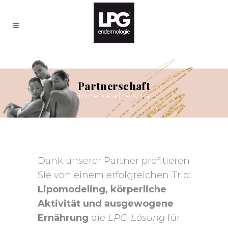
Partnerschaft
Home
>
Partnerschaft
Dank unserer Partner profitieren
Sie von einem erfolgreichen Trio:
Lipomodeling, körperliche
Aktivität und ausgewogene
Ernährung
die
LPG-Lösung
für