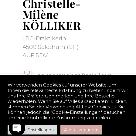
Christelle-
Milène
KÖLLIKER
LPG-Praktikerin
4500 Solothurn (CH)
AUF RDV
lpg.endermolabs@gmail.com
Wir verwenden Cookies auf unserer Website, um
Ihnen die relevanteste Erfahrung zu bieten, indem wir
+ 41 (0) 79 361 88 60
uns Ihre Präferenzen merken und Ihre Besuche
wiederholen. Wenn Sie auf "Alles akzeptieren" klicken,
stimmen Sie der Verwendung ALLER Cookies zu. Sie
können jedoch die "Cookie-Einstellungen" besuchen,
um eine kontrollierte Zustimmung zu erteilen.
Cookie-Einstellungen
Alles akzeptieren