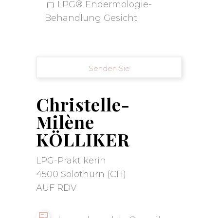
LPG® Endermologie-
Behandlung Gesicht
Christelle-
Milène
KÖLLIKER
LPG-Praktikerin
4500 Solothurn (CH)
AUF RDV