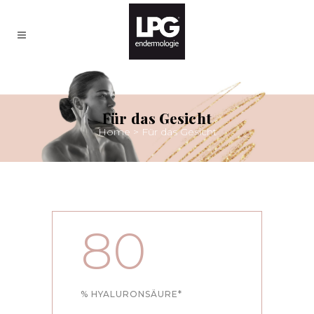
Für das Gesicht
Home
>
Für das Gesicht
80
% HYALURONSÄURE*